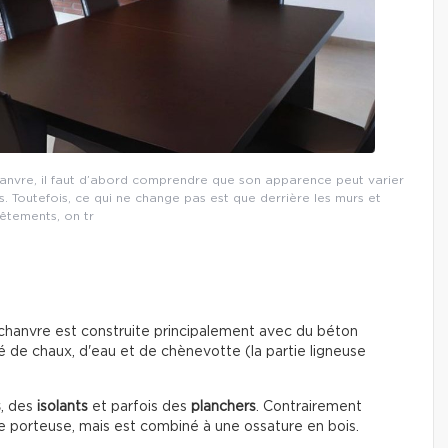
hanvre, il faut d’abord comprendre que son apparence peut varier
és. Toutefois, ce qui ne change pas est que derrière les murs et
êtements, on tr
e chanvre est construite principalement avec du béton
 de chaux, d'eau et de chènevotte (la partie ligneuse
s
, des
isolants
et parfois des
planchers
. Contrairement
ure porteuse, mais est combiné à une ossature en bois.