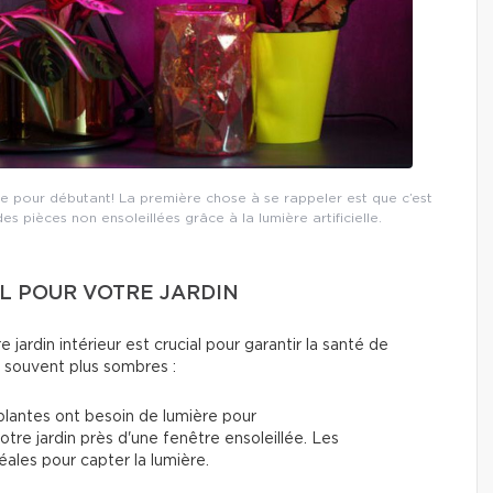
de pour débutant! La première chose à se rappeler est que c’est
s pièces non ensoleillées grâce à la lumière artificielle.
L POUR VOTRE JARDIN
jardin intérieur est crucial pour garantir la santé de
s souvent plus sombres :
plantes ont besoin de lumière pour
otre jardin près d'une fenêtre ensoleillée. Les
ales pour capter la lumière.