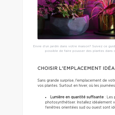
Envie d’un jardin dans votre maison? Suivez ce gui
possible de faire pousser des plantes dans de
CHOISIR L'EMPLACEMENT IDÉA
Sans grande surprise, l'emplacement de votre 
vos plantes. Surtout en hiver, où les journée
Lumière en quantité suffisante
: Les 
photosynthétiser. Installez idéalement v
fenêtres orientées sud ou ouest sont idé